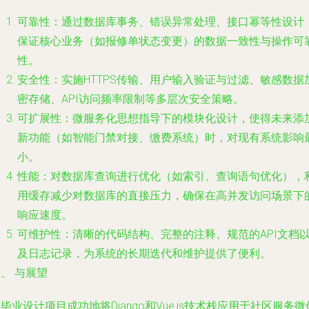
可靠性
：通过数据库事务、错误异常处理、接口幂等性设计
保证核心业务（如报修单状态变更）的数据一致性与操作可
性。
安全性
：实施HTTPS传输、用户输入验证与过滤、敏感数据
密存储、API访问频率限制等多层次安全策略。
可扩展性
：微服务化思想指导下的模块化设计，使得未来添
新功能（如智能门禁对接、缴费系统）时，对现有系统影响
小。
性能
：对数据库查询进行优化（如索引、查询语句优化），
用缓存减少对数据库的直接压力，确保在高并发访问场景下
响应速度。
可维护性
：清晰的代码结构、完整的注释、规范的API文档
及日志记录，为系统的长期迭代和维护提供了便利。
、 与展望
毕业设计项目成功地将Django和Vue.js技术栈应用于社区服务微